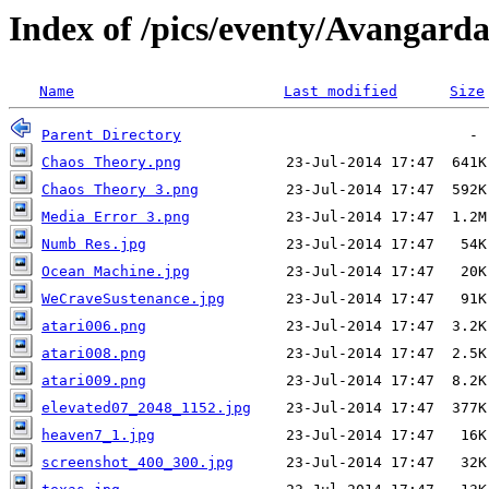
Index of /pics/eventy/Avangar
Name
Last modified
Size
Parent Directory
Chaos Theory.png
Chaos Theory 3.png
Media Error 3.png
Numb Res.jpg
Ocean Machine.jpg
WeCraveSustenance.jpg
atari006.png
atari008.png
atari009.png
elevated07_2048_1152.jpg
heaven7_1.jpg
screenshot_400_300.jpg