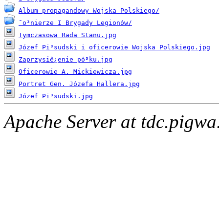
Album propagandowy Wojska Polskiego/
¯o³nierze I Brygady Legionów/
Tymczasowa Rada Stanu.jpg
Józef Pi³sudski i oficerowie Wojska Polskiego.jpg
Zaprzysiê¿enie pó³ku.jpg
Oficerowie A. Mickiewicza.jpg
Portret Gen. Józefa Hallera.jpg
Józef Pi³sudski.jpg
Apache Server at tdc.pigwa