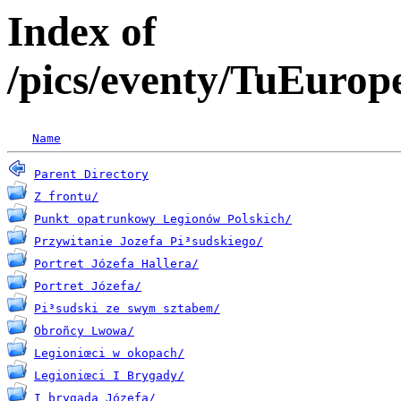
Index of
/pics/eventy/TuEuro
Name
Parent Directory
Z frontu/
Punkt opatrunkowy Legionów Polskich/
Przywitanie Jozefa Pi³sudskiego/
Portret Józefa Hallera/
Portret Józefa/
Pi³sudski ze swym sztabem/
Obroñcy Lwowa/
Legioniœci w okopach/
Legioniœci I Brygady/
I brygada Józefa/